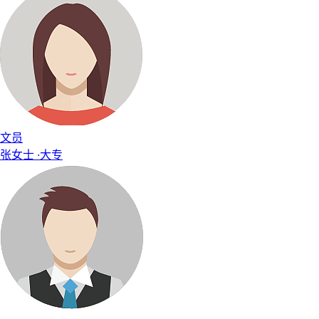
文员
张女士
·
大专