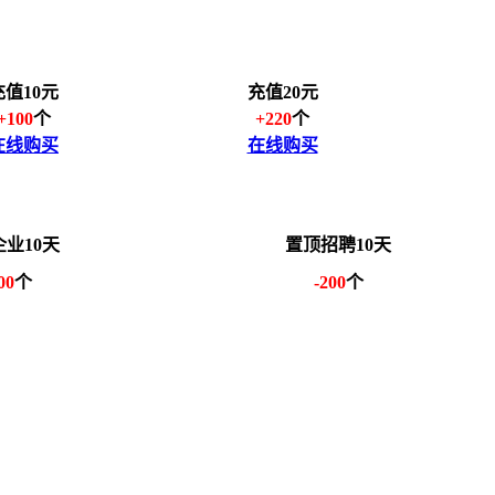
充值10元
充值20元
+100
个
+220
个
在线购买
在线购买
业10天
置顶招聘10天
00
个
-200
个