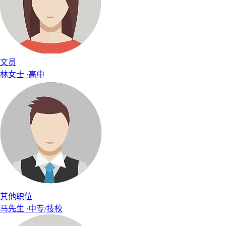
文员
林女士
·
高中
其他职位
马先生
·
中专/技校